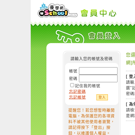
您還
請輸入您的帳號及密碼
網]
帳號
[ 登
密碼
請輸
記住我的帳號
選"
忘記密碼
密碼
忘記帳號
[ 
請檢
提醒您！若您想暫時離開
是網
電腦，為保護您的各項資
料不被其他使用者瀏覽，
請記得按下「登出」按
鈕，以維護個人權益。