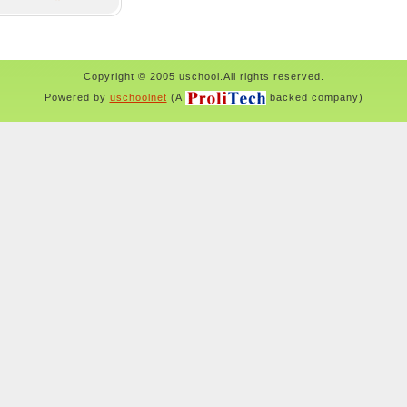
Copyright © 2005 uschool.All rights reserved.
Powered by
uschoolnet
(A
backed company)