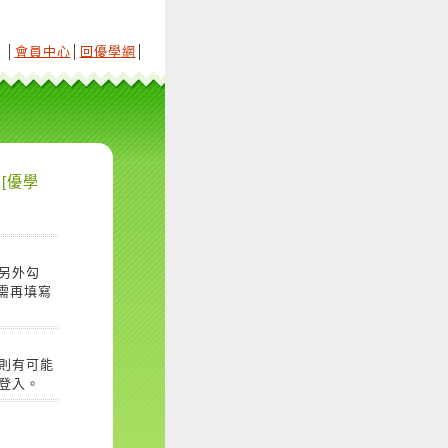
│
會員中心
│
回優學網
│
[優學
另外勾
需再填寫
則有可能
登入。