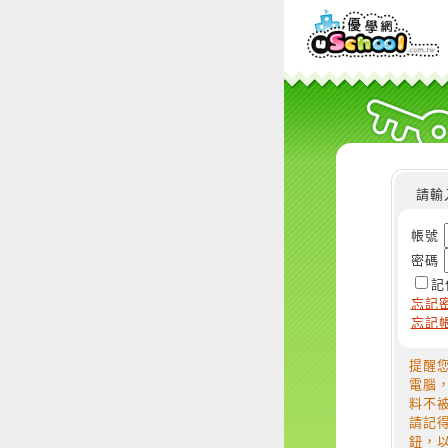
請輸
帳號
密碼
記
忘記
忘記
提醒
電腦
料不
請記
鈕，