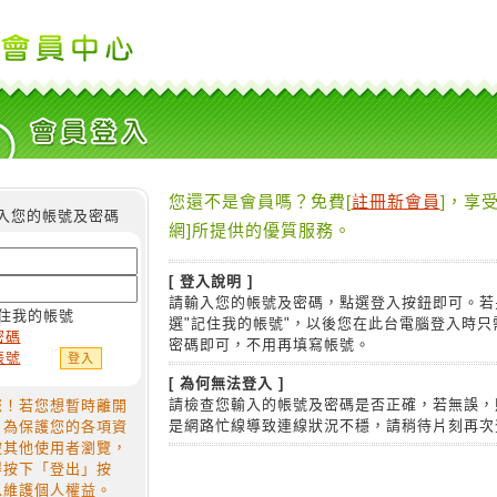
您還不是會員嗎？免費[
註冊新會員
]，享受
入您的帳號及密碼
網]所提供的優質服務。
[ 登入說明 ]
請輸入您的帳號及密碼，點選登入按鈕即可。若
住我的帳號
選"記住我的帳號"，以後您在此台電腦登入時只
密碼
密碼即可，不用再填寫帳號。
帳號
[ 為何無法登入 ]
請檢查您輸入的帳號及密碼是否正確，若無誤，
您！若您想暫時離開
是網路忙線導致連線狀況不穩，請稍待片刻再次
，為保護您的各項資
被其他使用者瀏覽，
得按下「登出」按
以維護個人權益。