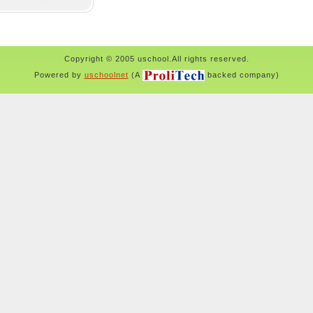
Copyright © 2005 uschool.All rights reserved.
Powered by
uschoolnet
(A
backed company)