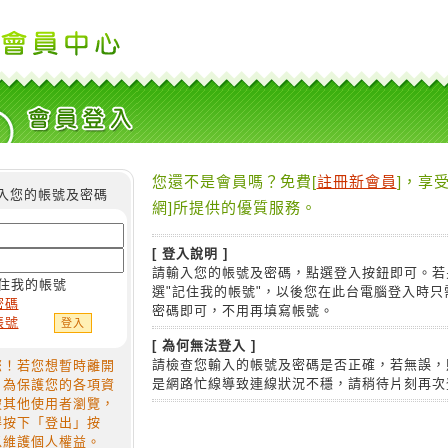
您還不是會員嗎？免費[
註冊新會員
]，享受
入您的帳號及密碼
網]所提供的優質服務。
[ 登入說明 ]
請輸入您的帳號及密碼，點選登入按鈕即可。若
住我的帳號
選"記住我的帳號"，以後您在此台電腦登入時只
密碼
密碼即可，不用再填寫帳號。
帳號
[ 為何無法登入 ]
請檢查您輸入的帳號及密碼是否正確，若無誤，
您！若您想暫時離開
是網路忙線導致連線狀況不穩，請稍待片刻再次
，為保護您的各項資
被其他使用者瀏覽，
得按下「登出」按
以維護個人權益。