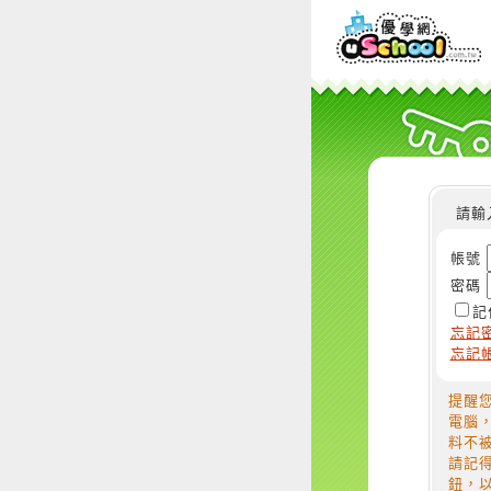
請輸
帳號
密碼
記
忘記
忘記
提醒
電腦
料不
請記
鈕，