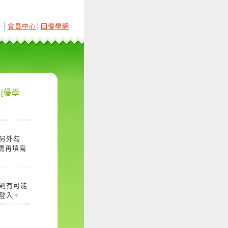
│
會員中心
│
回優學網
│
[優學
另外勾
需再填寫
則有可能
登入。