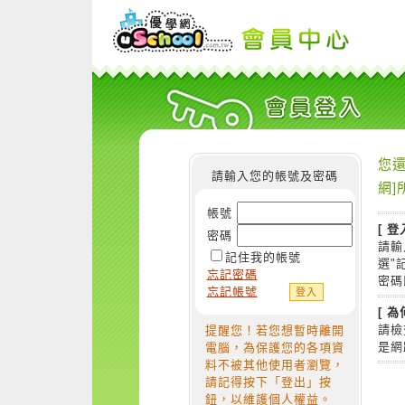
您還
請輸入您的帳號及密碼
網]
帳號
[ 登
密碼
請輸
記住我的帳號
選"
忘記密碼
密碼
忘記帳號
[ 
請檢
提醒您！若您想暫時離開
是網
電腦，為保護您的各項資
料不被其他使用者瀏覽，
請記得按下「登出」按
鈕，以維護個人權益。