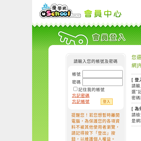
您還
請輸入您的帳號及密碼
網]
帳號
[ 登
密碼
請輸
記住我的帳號
選"
忘記密碼
密碼
忘記帳號
[ 
請檢
提醒您！若您想暫時離開
是網
電腦，為保護您的各項資
料不被其他使用者瀏覽，
請記得按下「登出」按
鈕，以維護個人權益。