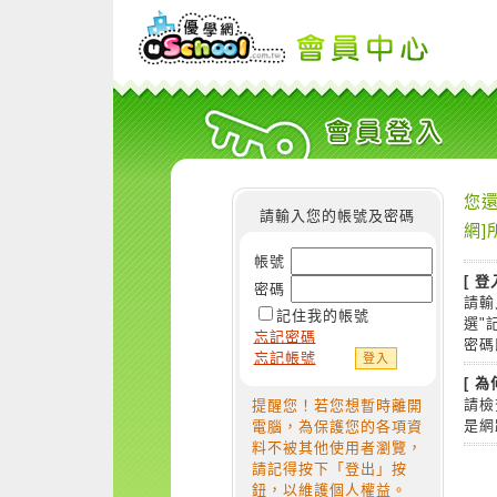
您還
請輸入您的帳號及密碼
網]
帳號
[ 登
密碼
請輸
記住我的帳號
選"
忘記密碼
密碼
忘記帳號
[ 
請檢
提醒您！若您想暫時離開
是網
電腦，為保護您的各項資
料不被其他使用者瀏覽，
請記得按下「登出」按
鈕，以維護個人權益。