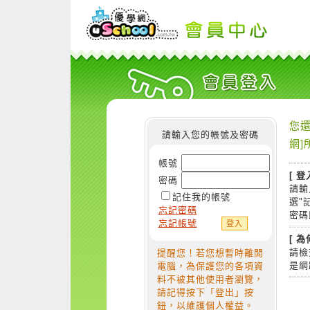
您還
請輸入您的帳號及密碼
網]
帳號
[ 登
密碼
請輸
記住我的帳號
選"
忘記密碼
密碼
忘記帳號
[ 
請檢
提醒您！若您想暫時離開
是網
電腦，為保護您的各項資
料不被其他使用者瀏覽，
請記得按下「登出」按
鈕，以維護個人權益。