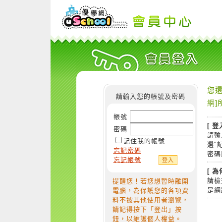
您還
請輸入您的帳號及密碼
網]
帳號
[ 登
密碼
請輸
記住我的帳號
選"
忘記密碼
密碼
忘記帳號
[ 
請檢
提醒您！若您想暫時離開
是網
電腦，為保護您的各項資
料不被其他使用者瀏覽，
請記得按下「登出」按
鈕，以維護個人權益。