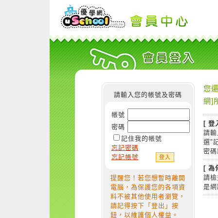
您還
請輸入您的帳號及密碼
網]
帳號
[ 登
密碼
請輸
記住我的帳號
選"
忘記密碼
密碼
忘記帳號
[ 
請檢
提醒您！若您想暫時離開
是網
電腦，為保護您的各項資
料不被其他使用者瀏覽，
請記得按下「登出」按
鈕，以維護個人權益。