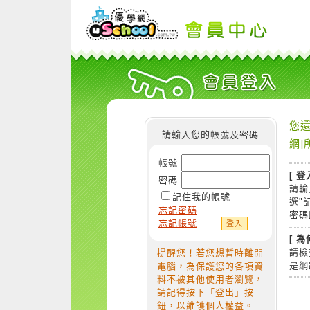
您還
請輸入您的帳號及密碼
網]
帳號
[ 登
密碼
請輸
記住我的帳號
選"
忘記密碼
密碼
忘記帳號
[ 
請檢
提醒您！若您想暫時離開
是網
電腦，為保護您的各項資
料不被其他使用者瀏覽，
請記得按下「登出」按
鈕，以維護個人權益。