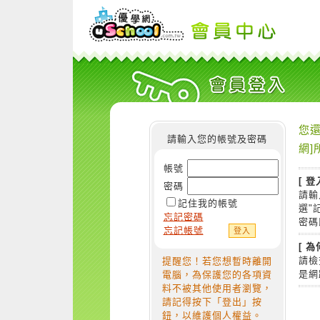
您還
請輸入您的帳號及密碼
網]
帳號
[ 登
密碼
請輸
記住我的帳號
選"
忘記密碼
密碼
忘記帳號
[ 
請檢
提醒您！若您想暫時離開
是網
電腦，為保護您的各項資
料不被其他使用者瀏覽，
請記得按下「登出」按
鈕，以維護個人權益。