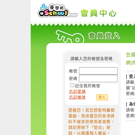
您還
請輸入您的帳號及密碼
網]
帳號
[ 登
密碼
請輸
記住我的帳號
選"
忘記密碼
密碼
忘記帳號
[ 
請檢
提醒您！若您想暫時離開
是網
電腦，為保護您的各項資
料不被其他使用者瀏覽，
請記得按下「登出」按
鈕，以維護個人權益。