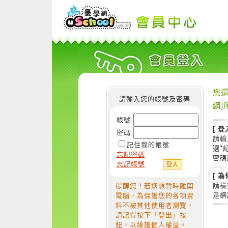
您還
請輸入您的帳號及密碼
網]
帳號
[ 登
密碼
請輸
記住我的帳號
選"
忘記密碼
密碼
忘記帳號
[ 
請檢
提醒您！若您想暫時離開
是網
電腦，為保護您的各項資
料不被其他使用者瀏覽，
請記得按下「登出」按
鈕，以維護個人權益。