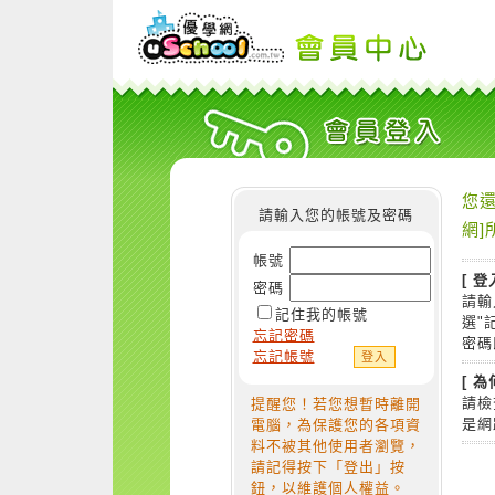
您還
請輸入您的帳號及密碼
網]
帳號
[ 登
密碼
請輸
記住我的帳號
選"
忘記密碼
密碼
忘記帳號
[ 
請檢
提醒您！若您想暫時離開
是網
電腦，為保護您的各項資
料不被其他使用者瀏覽，
請記得按下「登出」按
鈕，以維護個人權益。