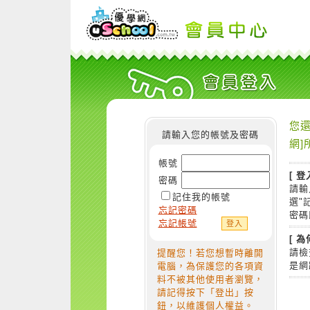
您還
請輸入您的帳號及密碼
網]
帳號
[ 登
密碼
請輸
記住我的帳號
選"
忘記密碼
密碼
忘記帳號
[ 
請檢
提醒您！若您想暫時離開
是網
電腦，為保護您的各項資
料不被其他使用者瀏覽，
請記得按下「登出」按
鈕，以維護個人權益。