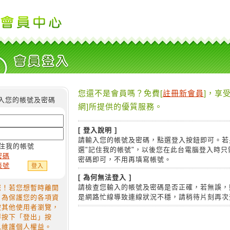
您還不是會員嗎？免費[
註冊新會員
]，享受
入您的帳號及密碼
網]所提供的優質服務。
[ 登入說明 ]
請輸入您的帳號及密碼，點選登入按鈕即可。若
住我的帳號
選"記住我的帳號"，以後您在此台電腦登入時只
密碼
密碼即可，不用再填寫帳號。
帳號
[ 為何無法登入 ]
請檢查您輸入的帳號及密碼是否正確，若無誤，
您！若您想暫時離開
是網路忙線導致連線狀況不穩，請稍待片刻再次
，為保護您的各項資
被其他使用者瀏覽，
得按下「登出」按
以維護個人權益。