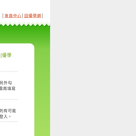
│
會員中心
│
回優學網
│
[優學
另外勾
需再填寫
則有可能
登入。