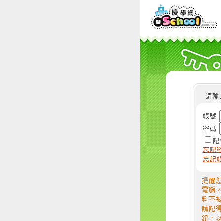
請輸
帳號
密碼
記
忘記
忘記
提醒
電腦
料不
請記
鈕，