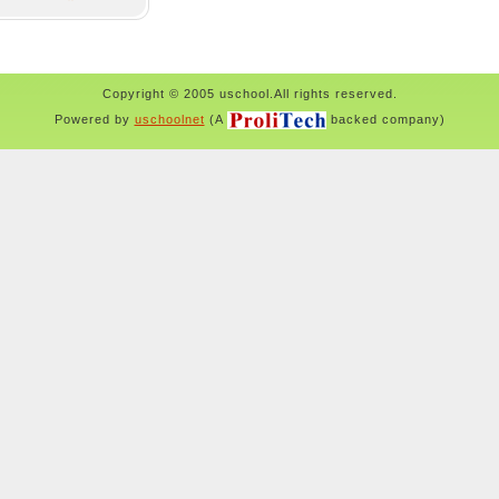
Copyright © 2005 uschool.All rights reserved.
Powered by
uschoolnet
(A
backed company)