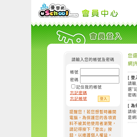
您還
請輸入您的帳號及密碼
網]
帳號
[ 登
密碼
請輸
記住我的帳號
選"
忘記密碼
密碼
忘記帳號
[ 
請檢
提醒您！若您想暫時離開
是網
電腦，為保護您的各項資
料不被其他使用者瀏覽，
請記得按下「登出」按
鈕，以維護個人權益。