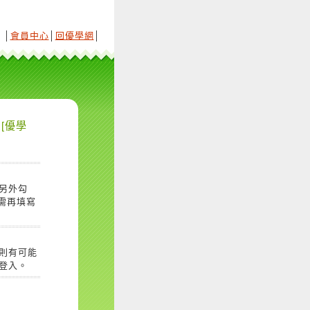
│
會員中心
│
回優學網
│
[優學
另外勾
需再填寫
則有可能
登入。