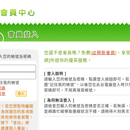
您還不是會員嗎？免費[
註冊新會員
]，享受
入您的帳號及密碼
網]所提供的優質服務。
[ 登入說明 ]
請輸入您的帳號及密碼，點選登入按鈕即可。若
住我的帳號
選"記住我的帳號"，以後您在此台電腦登入時只
密碼
密碼即可，不用再填寫帳號。
帳號
[ 為何無法登入 ]
請檢查您輸入的帳號及密碼是否正確，若無誤，
您！若您想暫時離開
是網路忙線導致連線狀況不穩，請稍待片刻再次
，為保護您的各項資
被其他使用者瀏覽，
得按下「登出」按
以維護個人權益。