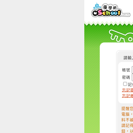
請輸
帳號
密碼
記
忘記
忘記
提醒
電腦
料不
請記
鈕，