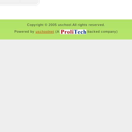
Copyright © 2005 uschool.All rights reserved.
Powered by
uschoolnet
(A
backed company)