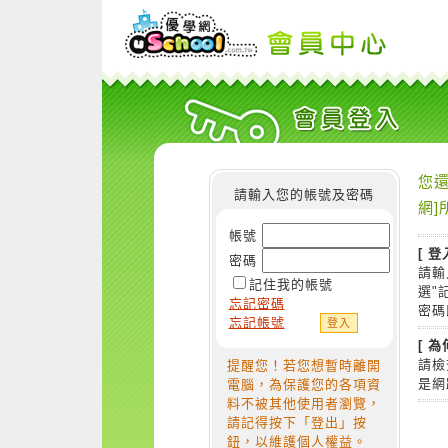
您還
請輸入您的帳號及密碼
網]
帳號
[ 登
密碼
請輸
記住我的帳號
選"
忘記密碼
密碼
忘記帳號
[ 
請檢
提醒您！若您想暫時離開
是網
電腦，為保護您的各項資
料不被其他使用者瀏覽，
請記得按下「登出」按
鈕，以維護個人權益。