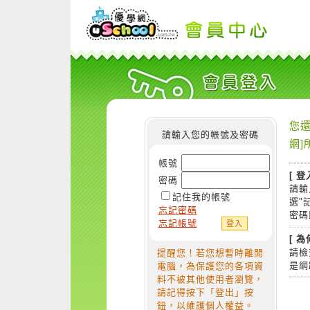
您還
請輸入您的帳號及密碼
網]
帳號
[ 登
密碼
請輸
記住我的帳號
選"
忘記密碼
密碼
忘記帳號
[ 
請檢
提醒您！若您想暫時離開
是網
電腦，為保護您的各項資
料不被其他使用者瀏覽，
請記得按下「登出」按
鈕，以維護個人權益。