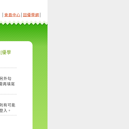
│
會員中心
│
回優學網
│
[優學
另外勾
需再填寫
則有可能
登入。