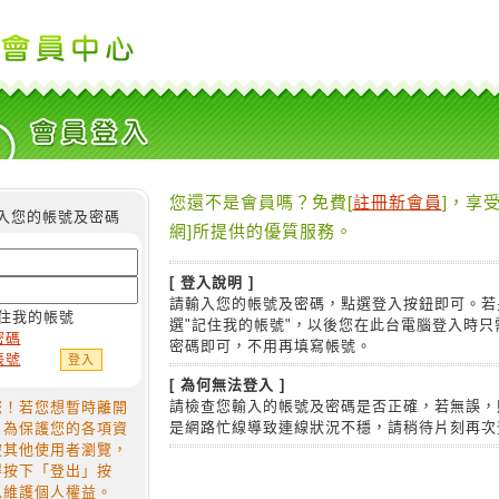
您還不是會員嗎？免費[
註冊新會員
]，享受
入您的帳號及密碼
網]所提供的優質服務。
[ 登入說明 ]
請輸入您的帳號及密碼，點選登入按鈕即可。若
住我的帳號
選"記住我的帳號"，以後您在此台電腦登入時只
密碼
密碼即可，不用再填寫帳號。
帳號
[ 為何無法登入 ]
請檢查您輸入的帳號及密碼是否正確，若無誤，
您！若您想暫時離開
是網路忙線導致連線狀況不穩，請稍待片刻再次
，為保護您的各項資
被其他使用者瀏覽，
得按下「登出」按
以維護個人權益。