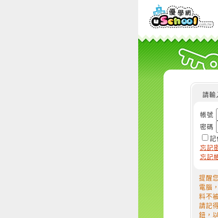
請輸
帳號
密碼
記
忘記
忘記
提醒
電腦
料不
請記
鈕，