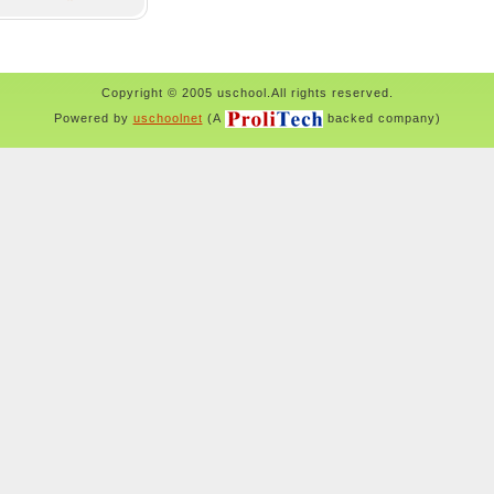
Copyright © 2005 uschool.All rights reserved.
Powered by
uschoolnet
(A
backed company)