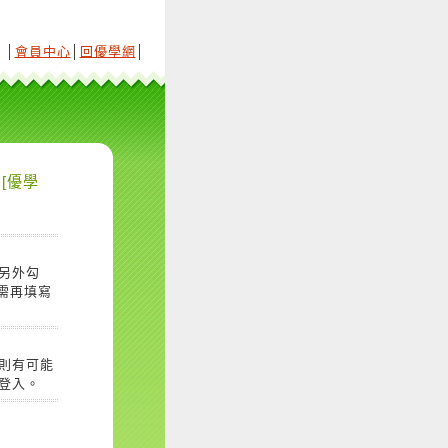
│
會員中心
│
回優學網
│
[優學
另外勾
需再填寫
則有可能
登入。