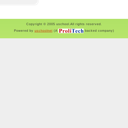
Copyright © 2005 uschool.All rights reserved.
Powered by
uschoolnet
(A
backed company)