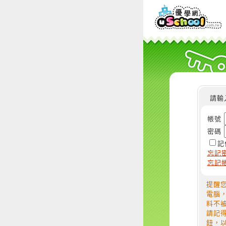
請輸
帳號
密碼
記
忘記
忘記
提醒
電腦
料不
請記
鈕，