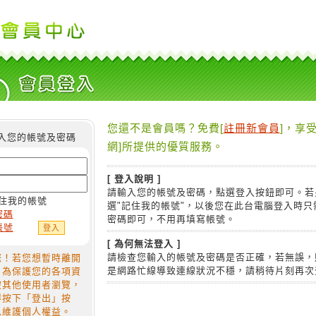
您還不是會員嗎？免費[
註冊新會員
]，享受
入您的帳號及密碼
網]所提供的優質服務。
[ 登入說明 ]
請輸入您的帳號及密碼，點選登入按鈕即可。若
住我的帳號
選"記住我的帳號"，以後您在此台電腦登入時只
密碼
密碼即可，不用再填寫帳號。
帳號
[ 為何無法登入 ]
請檢查您輸入的帳號及密碼是否正確，若無誤，
您！若您想暫時離開
是網路忙線導致連線狀況不穩，請稍待片刻再次
，為保護您的各項資
被其他使用者瀏覽，
得按下「登出」按
以維護個人權益。