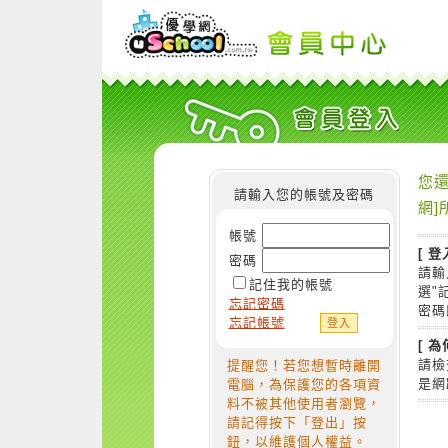
您還
請輸入您的帳號及密碼
網]
帳號
[ 登
密碼
請輸
記住我的帳號
選"
忘記密碼
密碼
忘記帳號
[ 
請檢
提醒您！若您想暫時離開
是網
電腦，為保護您的各項資
料不被其他使用者瀏覽，
請記得按下「登出」按
鈕，以維護個人權益。