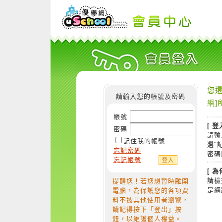
您還
請輸入您的帳號及密碼
網]
帳號
[ 登
密碼
請輸
記住我的帳號
選"
忘記密碼
密碼
忘記帳號
[ 
請檢
提醒您！若您想暫時離開
是網
電腦，為保護您的各項資
料不被其他使用者瀏覽，
請記得按下「登出」按
鈕，以維護個人權益。