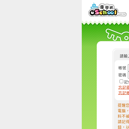
請輸
帳號
密碼
記
忘記
忘記
提醒
電腦
料不
請記
鈕，