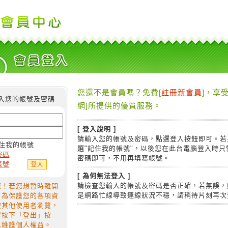
您還不是會員嗎？免費[
註冊新會員
]，享受
入您的帳號及密碼
網]所提供的優質服務。
[ 登入說明 ]
請輸入您的帳號及密碼，點選登入按鈕即可。若
住我的帳號
選"記住我的帳號"，以後您在此台電腦登入時只
密碼
密碼即可，不用再填寫帳號。
帳號
[ 為何無法登入 ]
請檢查您輸入的帳號及密碼是否正確，若無誤，
您！若您想暫時離開
是網路忙線導致連線狀況不穩，請稍待片刻再次
，為保護您的各項資
被其他使用者瀏覽，
得按下「登出」按
以維護個人權益。