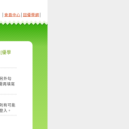
│
會員中心
│
回優學網
│
[優學
另外勾
需再填寫
則有可能
登入。