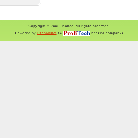
Copyright © 2005 uschool.All rights reserved.
Powered by
uschoolnet
(A
backed company)