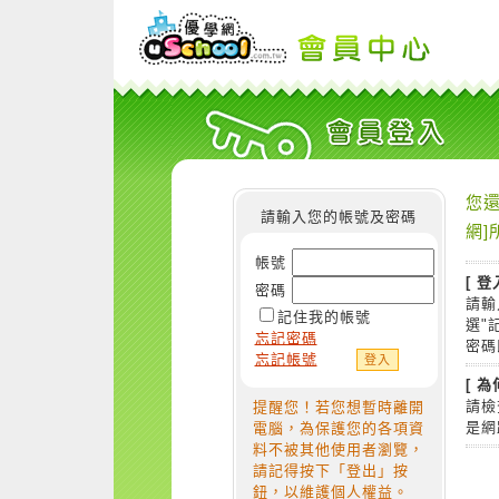
您還
請輸入您的帳號及密碼
網]
帳號
[ 登
密碼
請輸
記住我的帳號
選"
忘記密碼
密碼
忘記帳號
[ 
請檢
提醒您！若您想暫時離開
是網
電腦，為保護您的各項資
料不被其他使用者瀏覽，
請記得按下「登出」按
鈕，以維護個人權益。