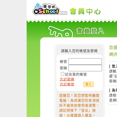
您還
請輸入您的帳號及密碼
網]
帳號
[ 登
密碼
請輸
記住我的帳號
選"
忘記密碼
密碼
忘記帳號
[ 
請檢
提醒您！若您想暫時離開
是網
電腦，為保護您的各項資
料不被其他使用者瀏覽，
請記得按下「登出」按
鈕，以維護個人權益。