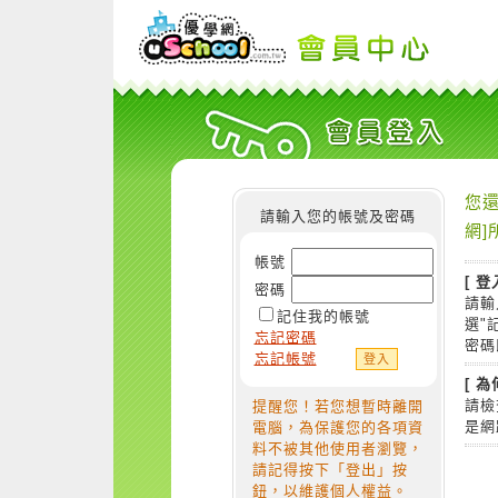
您還
請輸入您的帳號及密碼
網]
帳號
[ 登
密碼
請輸
記住我的帳號
選"
忘記密碼
密碼
忘記帳號
[ 
請檢
提醒您！若您想暫時離開
是網
電腦，為保護您的各項資
料不被其他使用者瀏覽，
請記得按下「登出」按
鈕，以維護個人權益。