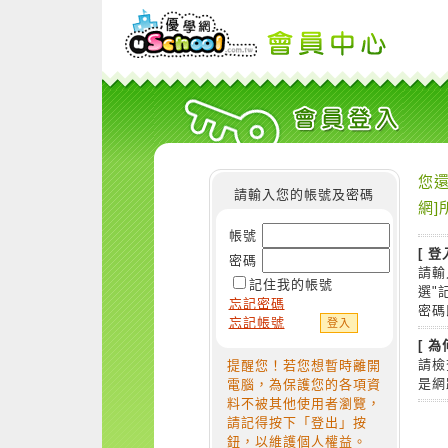
您還
請輸入您的帳號及密碼
網]
帳號
[ 登
密碼
請輸
記住我的帳號
選"
忘記密碼
密碼
忘記帳號
[ 
請檢
提醒您！若您想暫時離開
是網
電腦，為保護您的各項資
料不被其他使用者瀏覽，
請記得按下「登出」按
鈕，以維護個人權益。