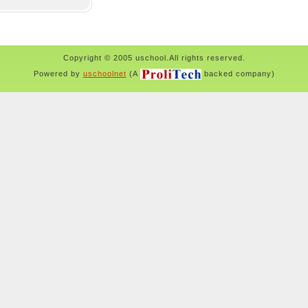
Copyright © 2005 uschool.All rights reserved.
Powered by
uschoolnet
(A
backed company)