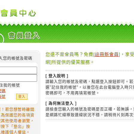
您還不是會員嗎？免費[
註冊新會員
]，享受
入您的帳號及密碼
網]所提供的優質服務。
[ 登入說明 ]
請輸入您的帳號及密碼，點選登入按鈕即可。若
住我的帳號
選"記住我的帳號"，以後您在此台電腦登入時只
密碼
密碼即可，不用再填寫帳號。
帳號
[ 為何無法登入 ]
請檢查您輸入的帳號及密碼是否正確，若無誤，
您！若您想暫時離開
是網路忙線導致連線狀況不穩，請稍待片刻再次
，為保護您的各項資
被其他使用者瀏覽，
得按下「登出」按
以維護個人權益。