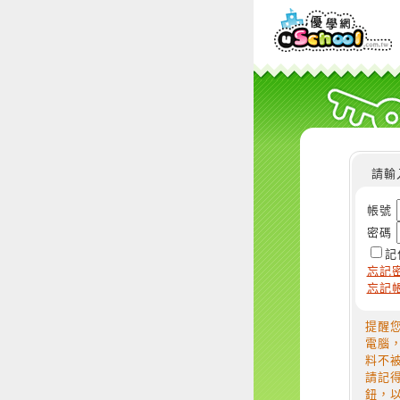
請輸
帳號
密碼
記
忘記
忘記
提醒
電腦
料不
請記
鈕，