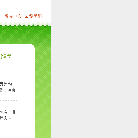
│
會員中心
│
回優學網
│
[優學
另外勾
需再填寫
則有可能
登入。