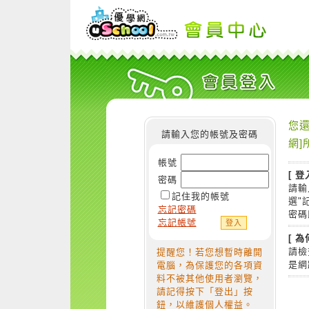
您還
請輸入您的帳號及密碼
網]
帳號
[ 登
密碼
請輸
記住我的帳號
選"
忘記密碼
密碼
忘記帳號
[ 
請檢
提醒您！若您想暫時離開
是網
電腦，為保護您的各項資
料不被其他使用者瀏覽，
請記得按下「登出」按
鈕，以維護個人權益。