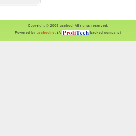
Copyright © 2005 uschool.All rights reserved.
Powered by
uschoolnet
(A
backed company)