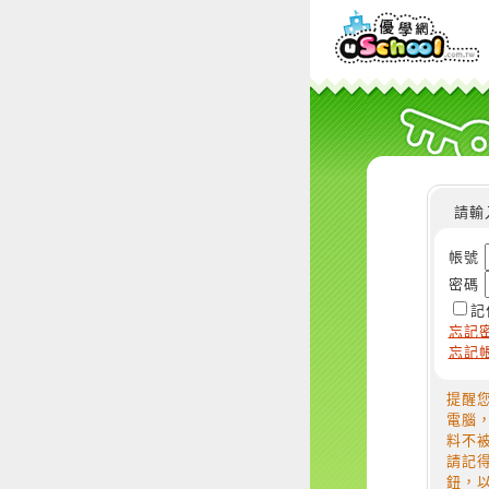
請輸
帳號
密碼
記
忘記
忘記
提醒
電腦
料不
請記
鈕，