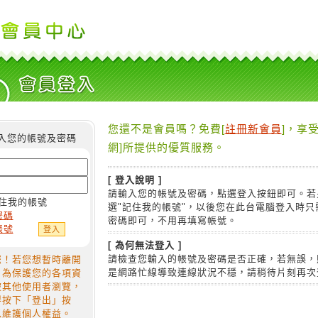
您還不是會員嗎？免費[
註冊新會員
]，享受
入您的帳號及密碼
網]所提供的優質服務。
[ 登入說明 ]
請輸入您的帳號及密碼，點選登入按鈕即可。若
住我的帳號
選"記住我的帳號"，以後您在此台電腦登入時只
密碼
密碼即可，不用再填寫帳號。
帳號
[ 為何無法登入 ]
請檢查您輸入的帳號及密碼是否正確，若無誤，
您！若您想暫時離開
是網路忙線導致連線狀況不穩，請稍待片刻再次
，為保護您的各項資
被其他使用者瀏覽，
得按下「登出」按
以維護個人權益。