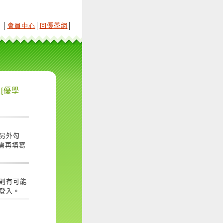
│
會員中心
│
回優學網
│
[優學
另外勾
需再填寫
則有可能
登入。