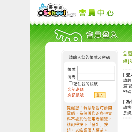
您還
請輸入您的帳號及密碼
網]
帳號
[ 登
密碼
請輸
記住我的帳號
選"
忘記密碼
密碼
忘記帳號
[ 
請檢
提醒您！若您想暫時離開
是網
電腦，為保護您的各項資
料不被其他使用者瀏覽，
請記得按下「登出」按
鈕，以維護個人權益。