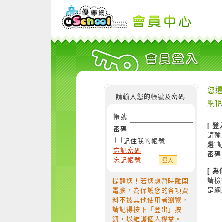
您還
請輸入您的帳號及密碼
網]
帳號
[ 登
密碼
請輸
記住我的帳號
選"
忘記密碼
密碼
忘記帳號
[ 
請檢
提醒您！若您想暫時離開
是網
電腦，為保護您的各項資
料不被其他使用者瀏覽，
請記得按下「登出」按
鈕，以維護個人權益。