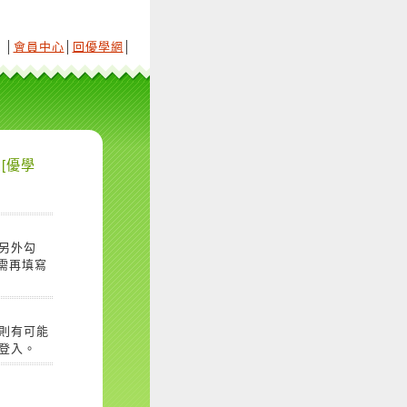
│
會員中心
│
回優學網
│
[優學
另外勾
需再填寫
則有可能
登入。