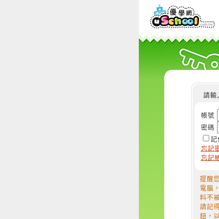
請輸
帳號
密碼
記
忘記
忘記
提醒
電腦
料不
請記
鈕，