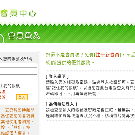
您還不是會員嗎？免費[
註冊新會員
]，享受
入您的帳號及密碼
網]所提供的優質服務。
[ 登入說明 ]
請輸入您的帳號及密碼，點選登入按鈕即可。若
住我的帳號
選"記住我的帳號"，以後您在此台電腦登入時只
密碼
密碼即可，不用再填寫帳號。
帳號
[ 為何無法登入 ]
請檢查您輸入的帳號及密碼是否正確，若無誤，
您！若您想暫時離開
是網路忙線導致連線狀況不穩，請稍待片刻再次
，為保護您的各項資
被其他使用者瀏覽，
得按下「登出」按
以維護個人權益。