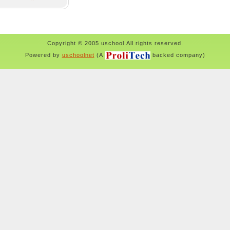
Copyright © 2005 uschool.All rights reserved.
Powered by
uschoolnet
(A
backed company)