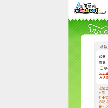
請輸
帳號
密碼
記
忘記
忘記
提醒
電腦
料不
請記
鈕，