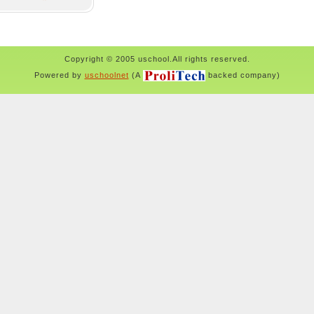
Copyright © 2005 uschool.All rights reserved.
Powered by
uschoolnet
(A
backed company)