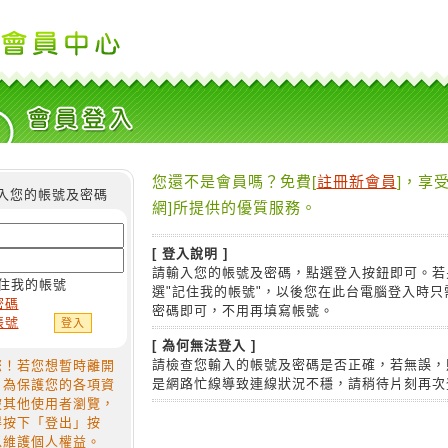
您還不是會員嗎？免費[
註冊新會員
]，享受
入您的帳號及密碼
網]所提供的優質服務。
[ 登入說明 ]
請輸入您的帳號及密碼，點選登入按鈕即可。若
住我的帳號
選"記住我的帳號"，以後您在此台電腦登入時只
密碼
密碼即可，不用再填寫帳號。
帳號
[ 為何無法登入 ]
請檢查您輸入的帳號及密碼是否正確，若無誤，
您！若您想暫時離開
是網路忙線導致連線狀況不穩，請稍待片刻再次
，為保護您的各項資
被其他使用者瀏覽，
得按下「登出」按
以維護個人權益。