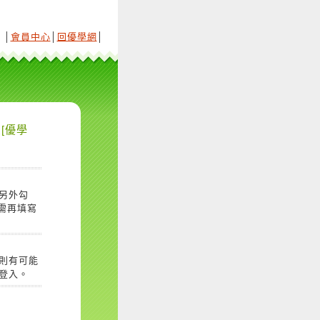
│
會員中心
│
回優學網
│
[優學
另外勾
需再填寫
則有可能
登入。