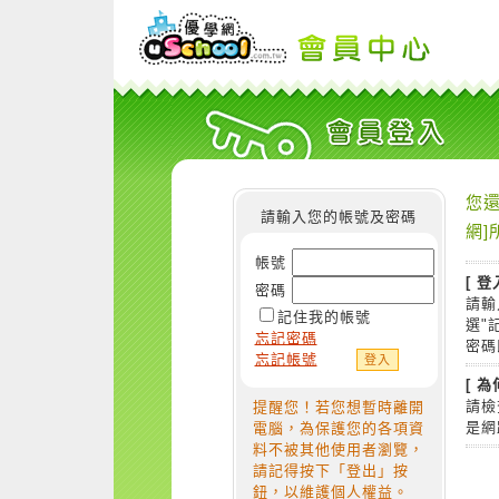
您還
請輸入您的帳號及密碼
網]
帳號
[ 登
密碼
請輸
記住我的帳號
選"
忘記密碼
密碼
忘記帳號
[ 
請檢
提醒您！若您想暫時離開
是網
電腦，為保護您的各項資
料不被其他使用者瀏覽，
請記得按下「登出」按
鈕，以維護個人權益。