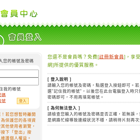
您還不是會員嗎？免費[
註冊新會員
]，享受
入您的帳號及密碼
網]所提供的優質服務。
[ 登入說明 ]
請輸入您的帳號及密碼，點選登入按鈕即可。若
住我的帳號
選"記住我的帳號"，以後您在此台電腦登入時只
密碼
密碼即可，不用再填寫帳號。
帳號
[ 為何無法登入 ]
請檢查您輸入的帳號及密碼是否正確，若無誤，
您！若您想暫時離開
是網路忙線導致連線狀況不穩，請稍待片刻再次
，為保護您的各項資
被其他使用者瀏覽，
得按下「登出」按
以維護個人權益。