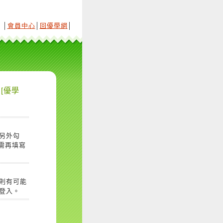
│
會員中心
│
回優學網
│
[優學
另外勾
需再填寫
則有可能
登入。