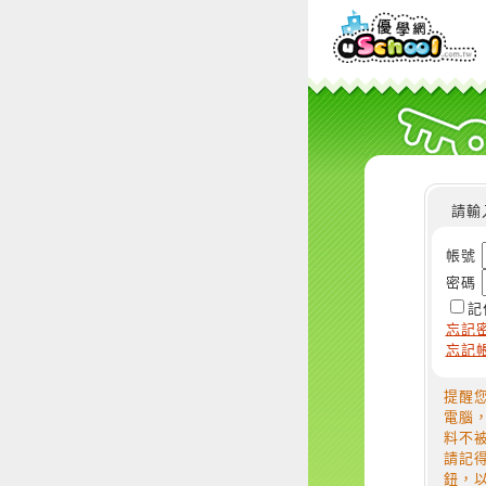
請輸
帳號
密碼
記
忘記
忘記
提醒
電腦
料不
請記
鈕，