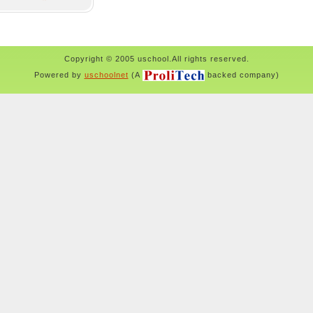
Copyright © 2005 uschool.All rights reserved.
Powered by
uschoolnet
(A
backed company)