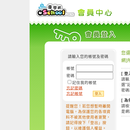
您還
請輸入您的帳號及密碼
網]
帳號
[ 登
密碼
請輸
記住我的帳號
選"
忘記密碼
密碼
忘記帳號
[ 
請檢
提醒您！若您想暫時離開
是網
電腦，為保護您的各項資
料不被其他使用者瀏覽，
請記得按下「登出」按
鈕，以維護個人權益。