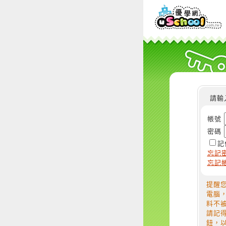
請輸
帳號
密碼
記
忘記
忘記
提醒
電腦
料不
請記
鈕，