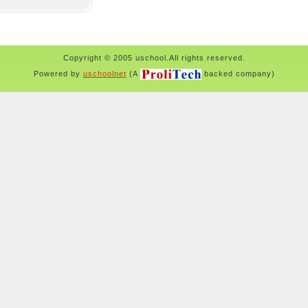
Copyright © 2005 uschool.All rights reserved.
Powered by
uschoolnet
(A
backed company)