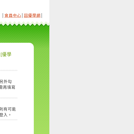
│
會員中心
│
回優學網
│
[優學
另外勾
需再填寫
則有可能
登入。