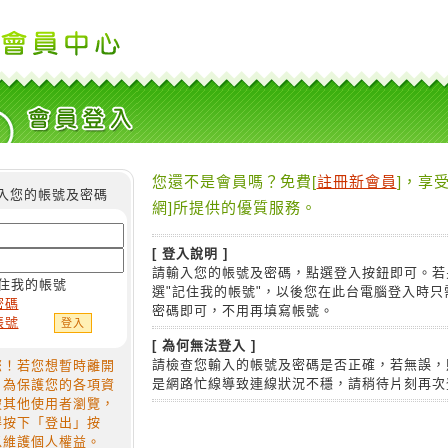
您還不是會員嗎？免費[
註冊新會員
]，享受
入您的帳號及密碼
網]所提供的優質服務。
[ 登入說明 ]
請輸入您的帳號及密碼，點選登入按鈕即可。若
住我的帳號
選"記住我的帳號"，以後您在此台電腦登入時只
密碼
密碼即可，不用再填寫帳號。
帳號
[ 為何無法登入 ]
請檢查您輸入的帳號及密碼是否正確，若無誤，
您！若您想暫時離開
是網路忙線導致連線狀況不穩，請稍待片刻再次
，為保護您的各項資
被其他使用者瀏覽，
得按下「登出」按
以維護個人權益。