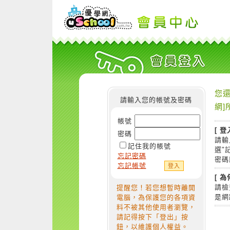
您還
請輸入您的帳號及密碼
網]
帳號
[ 登
密碼
請輸
記住我的帳號
選"
忘記密碼
密碼
忘記帳號
[ 
請檢
提醒您！若您想暫時離開
是網
電腦，為保護您的各項資
料不被其他使用者瀏覽，
請記得按下「登出」按
鈕，以維護個人權益。