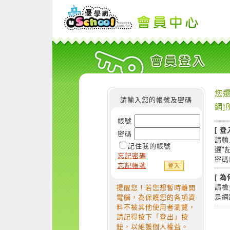
您還
請輸入您的帳號及密碼
網]
帳號
[ 登
密碼
請輸
記住我的帳號
選"
忘記密碼
密碼
忘記帳號
[ 
請檢
提醒您！若您想暫時離開
是網
電腦，為保護您的各項資
料不被其他使用者瀏覽，
請記得按下「登出」按
鈕，以維護個人權益。