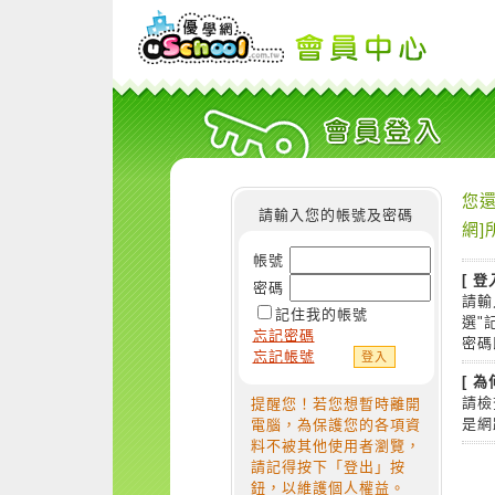
您還
請輸入您的帳號及密碼
網]
帳號
[ 登
密碼
請輸
記住我的帳號
選"
忘記密碼
密碼
忘記帳號
[ 
請檢
提醒您！若您想暫時離開
是網
電腦，為保護您的各項資
料不被其他使用者瀏覽，
請記得按下「登出」按
鈕，以維護個人權益。