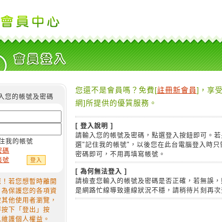
您還不是會員嗎？免費[
註冊新會員
]，享受
入您的帳號及密碼
網]所提供的優質服務。
[ 登入說明 ]
請輸入您的帳號及密碼，點選登入按鈕即可。若
住我的帳號
選"記住我的帳號"，以後您在此台電腦登入時只
密碼
密碼即可，不用再填寫帳號。
帳號
[ 為何無法登入 ]
請檢查您輸入的帳號及密碼是否正確，若無誤，
您！若您想暫時離開
是網路忙線導致連線狀況不穩，請稍待片刻再次
，為保護您的各項資
被其他使用者瀏覽，
得按下「登出」按
以維護個人權益。