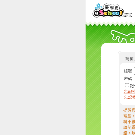
請輸
帳號
密碼
記
忘記
忘記
提醒
電腦
料不
請記
鈕，