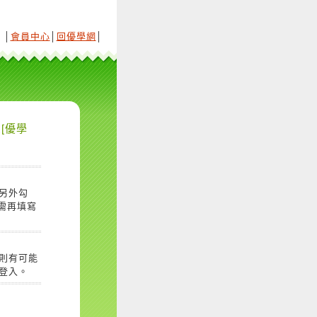
│
會員中心
│
回優學網
│
[優學
另外勾
需再填寫
則有可能
登入。