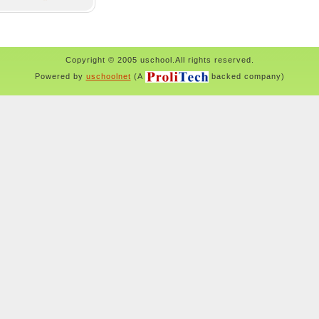
Copyright © 2005 uschool.All rights reserved.
Powered by
uschoolnet
(A
backed company)