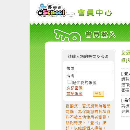
您還
請輸入您的帳號及密碼
網]
帳號
[ 登
密碼
請輸
記住我的帳號
選"
忘記密碼
密碼
忘記帳號
[ 
請檢
提醒您！若您想暫時離開
是網
電腦，為保護您的各項資
料不被其他使用者瀏覽，
請記得按下「登出」按
鈕，以維護個人權益。